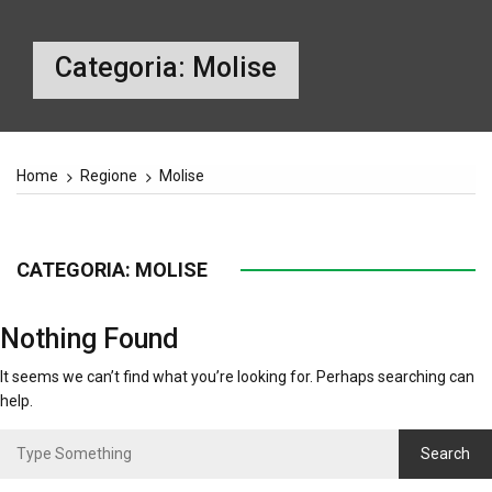
Categoria:
Molise
Home
Regione
Molise
CATEGORIA:
MOLISE
Nothing Found
It seems we can’t find what you’re looking for. Perhaps searching can
help.
Search
for: