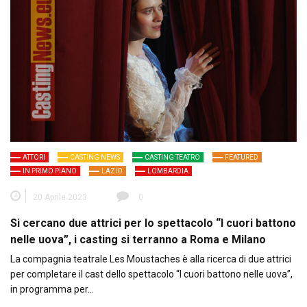
ATTORI
CASTING NEWS
CASTING TEATRO
FEATURED
IN PRIMO PIANO
LAZIO
LOMBARDIA
20 Aprile 2023
0
Si cercano due attrici per lo spettacolo “I cuori battono
nelle uova”, i casting si terranno a Roma e Milano
La compagnia teatrale Les Moustaches è alla ricerca di due attrici
per completare il cast dello spettacolo “I cuori battono nelle uova”,
in programma per…