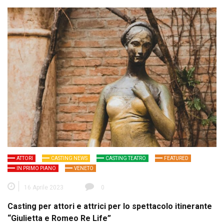
ATTORI
CASTING NEWS
CASTING TEATRO
FEATURED
IN PRIMO PIANO
VENETO
16 Aprile 2023
0
Casting per attori e attrici per lo spettacolo itinerante
“Giulietta e Romeo Re Life”