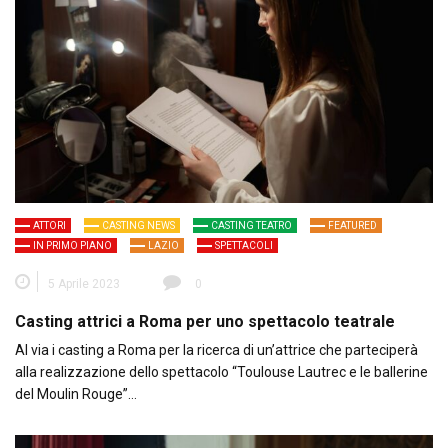
ATTORI
CASTING NEWS
CASTING TEATRO
FEATURED
IN PRIMO PIANO
LAZIO
SPETTACOLI
5 Aprile 2023
0
Casting attrici a Roma per uno spettacolo teatrale
Al via i casting a Roma per la ricerca di un’attrice che parteciperà
alla realizzazione dello spettacolo “Toulouse Lautrec e le ballerine
del Moulin Rouge”…