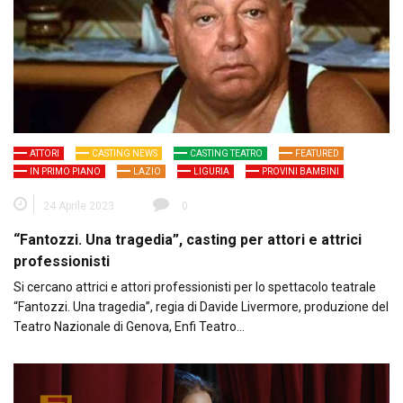
ATTORI
CASTING NEWS
CASTING TEATRO
FEATURED
IN PRIMO PIANO
LAZIO
LIGURIA
PROVINI BAMBINI
24 Aprile 2023
0
“Fantozzi. Una tragedia”, casting per attori e attrici
professionisti
Si cercano attrici e attori professionisti per lo spettacolo teatrale
“Fantozzi. Una tragedia”, regia di Davide Livermore, produzione del
Teatro Nazionale di Genova, Enfi Teatro…