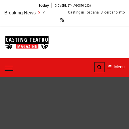
Skip
Today
GIOVEDÌ, 6TH AGOSTO 2026
to
Breaking News
Casting in Toscana: Si cercano attori e attrici per uno spett
content
Casting
Teatro
Casting aperti per i progetti
teatrali
Menu