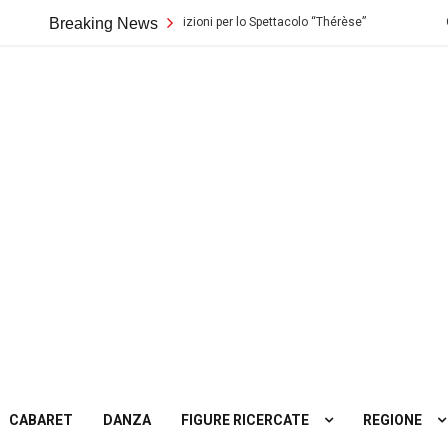
o di Palermo: Audizioni per lo Spettacolo “Thérèse”
Breaking News
Casting in Tosca
ting
tro
CABARET
DANZA
FIGURE RICERCATE
REGIONE