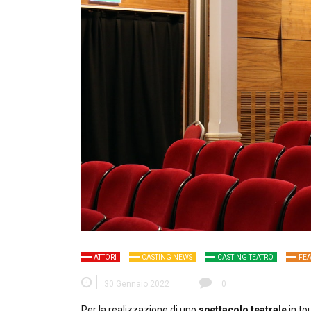
ATTORI
CASTING NEWS
CASTING TEATRO
FE
30 Gennaio 2022
0
Per la realizzazione di uno
spettacolo teatrale
in to