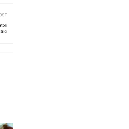
OST
atori
trici