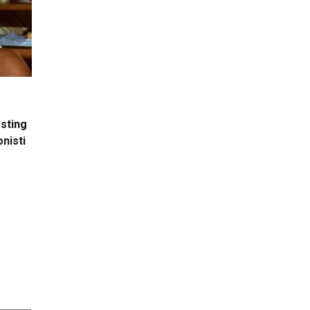
asting
onisti