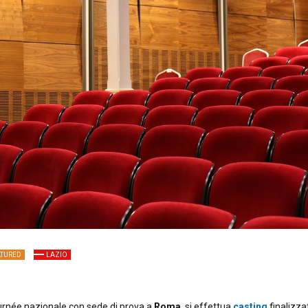
ATURED
LAZIO
urnée nazionale con sede di prova a
Roma
, si effettua
casting
finalizza