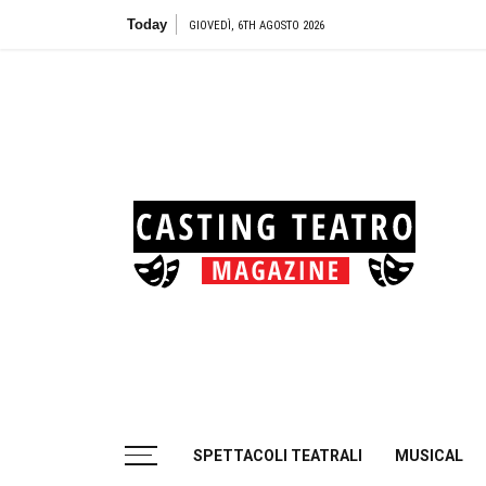
Skip
Today
Teatro Biond
GIOVEDÌ, 6TH AGOSTO 2026
to
content
Cas
Tea
Casting aperti per i progetti teatrali
SPETTACOLI TEATRALI
MUSICAL