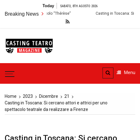
Skip
Today
SABATO, 8TH AGOSTO 2026
to
zioni per lo Spettacolo “Thérèse”
Breaking News
Casting in Toscana: Si cercano atto
content
Casting
Teatro
Casting aperti per i progetti
teatrali
Menu
Home
2023
Dicembre
21
Casting in Toscana: Si cercano attori e attrici per uno
spettacolo teatrale da realizzare a Firenze
Casting in Toscana: Si cercano