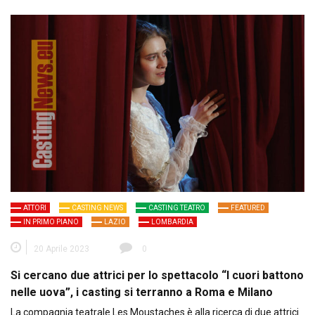
ATTORI
CASTING NEWS
CASTING TEATRO
FEATURED
IN PRIMO PIANO
LAZIO
LOMBARDIA
20 Aprile 2023
0
Si cercano due attrici per lo spettacolo “I cuori battono
nelle uova”, i casting si terranno a Roma e Milano
La compagnia teatrale Les Moustaches è alla ricerca di due attrici