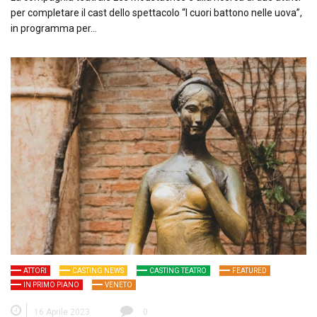
per completare il cast dello spettacolo “I cuori battono nelle uova”,
in programma per…
ATTORI
CASTING NEWS
CASTING TEATRO
FEATURED
IN PRIMO PIANO
VENETO
16 Aprile 2023
0