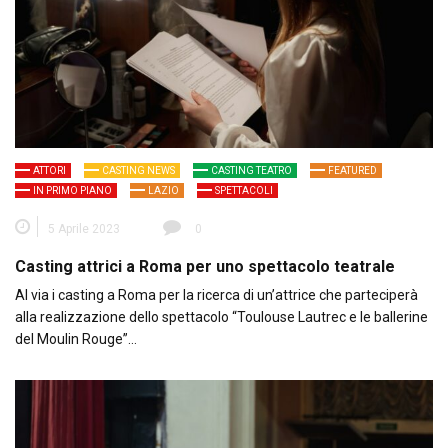
ATTORI
CASTING NEWS
CASTING TEATRO
FEATURED
IN PRIMO PIANO
LAZIO
SPETTACOLI
5 Aprile 2023
0
Casting attrici a Roma per uno spettacolo teatrale
Al via i casting a Roma per la ricerca di un’attrice che parteciperà
alla realizzazione dello spettacolo “Toulouse Lautrec e le ballerine
del Moulin Rouge”…