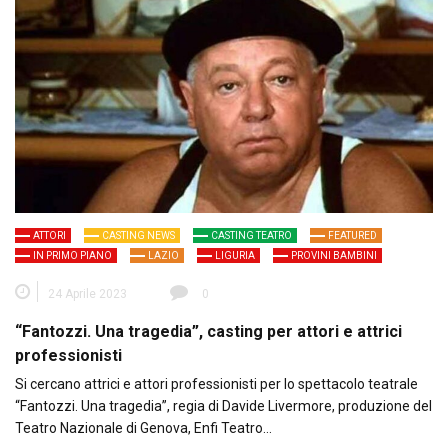
ATTORI
CASTING NEWS
CASTING TEATRO
FEATURED
IN PRIMO PIANO
LAZIO
LIGURIA
PROVINI BAMBINI
24 Aprile 2023
0
“Fantozzi. Una tragedia”, casting per attori e attrici
professionisti
Si cercano attrici e attori professionisti per lo spettacolo teatrale
“Fantozzi. Una tragedia”, regia di Davide Livermore, produzione del
Teatro Nazionale di Genova, Enfi Teatro…