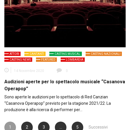
ATTORI
CANTANTI
CASTING MUSICAL
CASTING NAZIONALI
CASTING NEWS
FEATURED
LOMBARDIA
14 Novembre 2020
0
Audizioni aperte per lo spettacolo musicale “Casanova
Operapop”
Sono aperte le audizioni per lo spettacolo di Red Canzian
“Casanova Operapop” previsto per la stagione 2021/22. La
produzione è alla ricerca di performer per…
Paginazione
1
2
3
…
5
Successivi