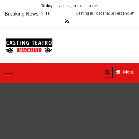
Skip
Today
VENERDÌ, 7TH AGOSTO 2026
to
Breaking News
Casting in Toscana: Si cercano attori e attrici per uno spet
content
Casting
Teatro
Casting aperti per i progetti
teatrali
Menu