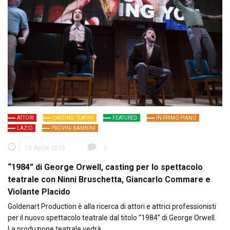
ATTORI
CASTING TEATRO
FEATURED
IN PRIMO PIANO
LAZIO
PROVINI BAMBINI
13 Aprile 2023
0
“1984” di George Orwell, casting per lo spettacolo
teatrale con Ninni Bruschetta, Giancarlo Commare e
Violante Placido
Goldenart Production è alla ricerca di attori e attrici professionisti
per il nuovo spettacolo teatrale dal titolo “1984” di George Orwell.
La produzione teatrale vedrà…