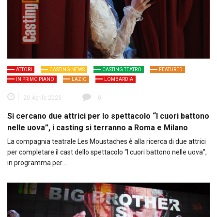
ATTORI
CASTING NEWS
CASTING TEATRO
FEATURED
IN PRIMO PIANO
LAZIO
LOMBARDIA
20 Aprile 2023
0
Si cercano due attrici per lo spettacolo “I cuori battono
nelle uova”, i casting si terranno a Roma e Milano
La compagnia teatrale Les Moustaches è alla ricerca di due attrici
per completare il cast dello spettacolo “I cuori battono nelle uova”,
in programma per…