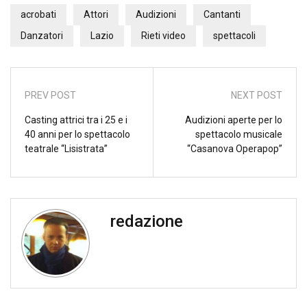
acrobati
Attori
Audizioni
Cantanti
Danzatori
Lazio
Rieti video
spettacoli
PREV POST
NEXT POST
Casting attrici tra i 25 e i
Audizioni aperte per lo
40 anni per lo spettacolo
spettacolo musicale
teatrale “Lisistrata”
“Casanova Operapop”
redazione