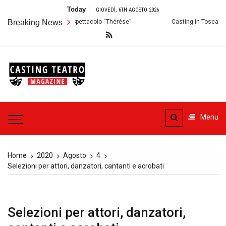
Skip
Today
GIOVEDÌ, 6TH AGOSTO 2026
to
: Audizioni per lo Spettacolo “Thérèse”
Breaking News
Casting in Toscana: Si cerca
content
Casting
Teatro
Casting aperti per i progetti
teatrali
Menu
Home
2020
Agosto
4
Selezioni per attori, danzatori, cantanti e acrobati
Selezioni per attori, danzatori,