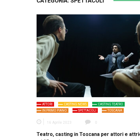
CATEGORIA:
SPETTACOLI
ATTORI
CASTING NEWS
CASTING TEATRO
IN PRIMO PIANO
SPETTACOLI
TOSCANA
16 Aprile 2023
0
Teatro, casting in Toscana per attori e attric