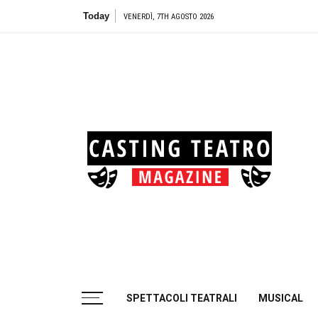
Skip
Today
Te
VENERDÌ, 7TH AGOSTO 2026
to
content
Cas
Tea
Casting aperti per i progetti teatrali
SPETTACOLI TEATRALI
MUSICAL