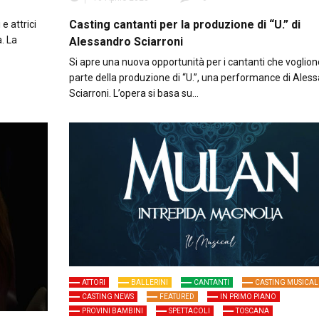
Casting cantanti per la produzione di “U.” di
e attrici
. La
Alessandro Sciarroni
Si apre una nuova opportunità per i cantanti che voglion
parte della produzione di “U.”, una performance di Ales
Sciarroni. L’opera si basa su…
ATTORI
BALLERINI
CANTANTI
CASTING MUSICAL
CASTING NEWS
FEATURED
IN PRIMO PIANO
PROVINI BAMBINI
SPETTACOLI
TOSCANA