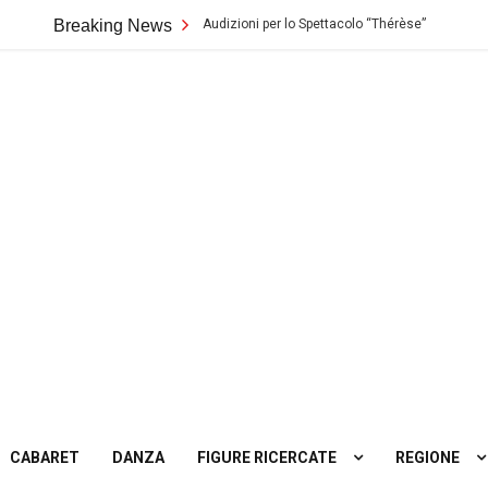
atro Biondo di Palermo: Audizioni per lo Spettacolo “Thérèse”
Breaking News
Castin
ting
tro
CABARET
DANZA
FIGURE RICERCATE
REGIONE