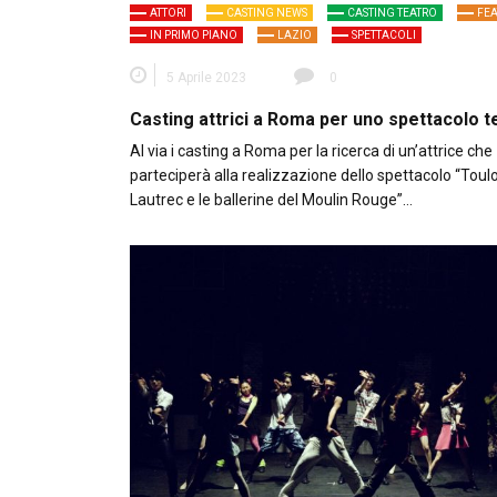
ATTORI
CASTING NEWS
CASTING TEATRO
FE
IN PRIMO PIANO
LAZIO
SPETTACOLI
5 Aprile 2023
0
Casting attrici a Roma per uno spettacolo t
Al via i casting a Roma per la ricerca di un’attrice che
parteciperà alla realizzazione dello spettacolo “Tou
Lautrec e le ballerine del Moulin Rouge”…