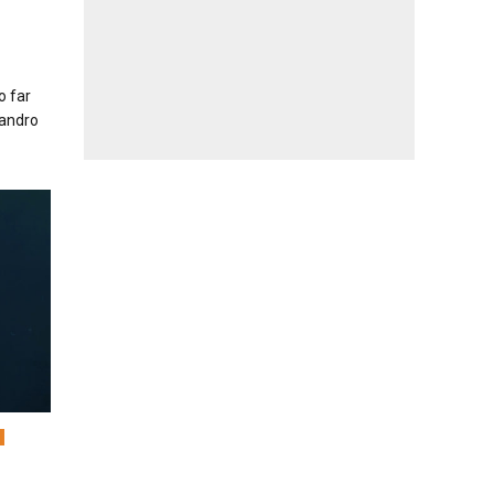
o far
sandro