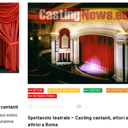
ATTORI
AUDIZIONI CANTO
CASTING
CASTING TE
IN PRIMO PIANO
 cantanti
21 Gennaio 2015
0
tour estivo
Spettacolo teatrale – Casting cantanti, attori 
funzione
attrici a Roma