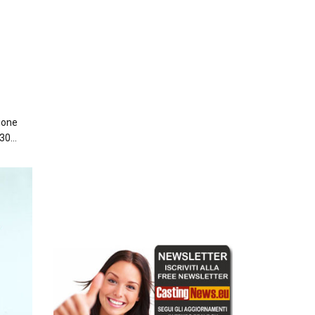
ione
 30…