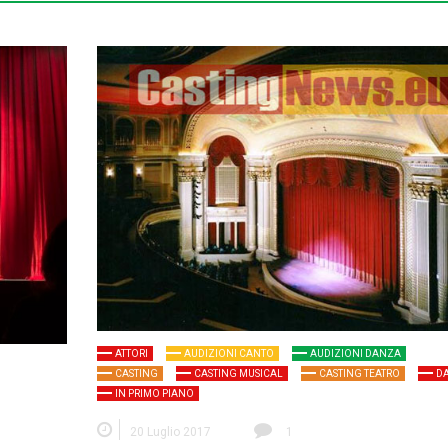
ATTORI
AUDIZIONI CANTO
AUDIZIONI DANZA
CASTING
CASTING MUSICAL
CASTING TEATRO
D
IN PRIMO PIANO
20 Luglio 2017
1