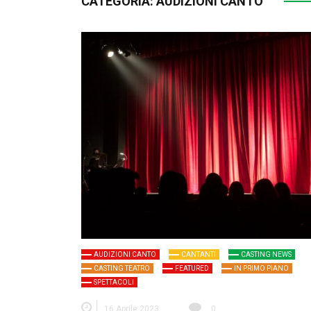
CATEGORIA:
AUDIZIONI CANTO
AUDIZIONI CANTO
CANTANTI
CASTING NEWS
CASTING TEATRO
FEATURED
IN PRIMO PIANO
SPETTACOLI
16 Aprile 2023
0