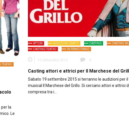
ATTORI
AUDIZIONI CANTO
CASTING
CASTING MU
CASTING TEATRO
IN PRIMO PIANO
10 Settembre 2015
0
G TEATRO
Casting attori e attrici per Il Marchese del Gril
Sabato 19 settembre 2015 si terranno le audizioni per il
musical Il Marchese del Grillo. Si cercano attori e attrici d
tacolo
compresa tra i…
 per la
omico. Le