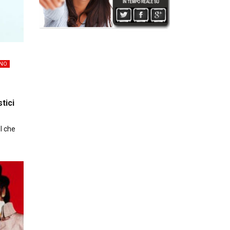
ANO
tici
I che