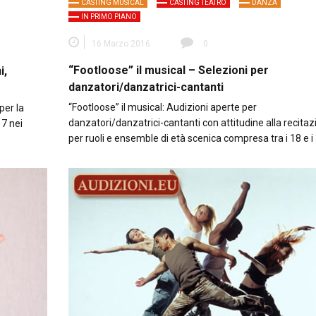
CASTING MUSICAL
CASTING TEATRO
DANZA
IN PRIMO PIANO
16 Marzo 2016
0
“Footloose” il musical – Selezioni per
i,
danzatori/danzatrici-cantanti
“Footloose” il musical: Audizioni aperte per
per la
danzatori/danzatrici-cantanti con attitudine alla recitaz
17 nei
per ruoli e ensemble di età scenica compresa tra i 18 e i