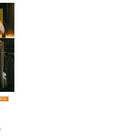
ATRO
e