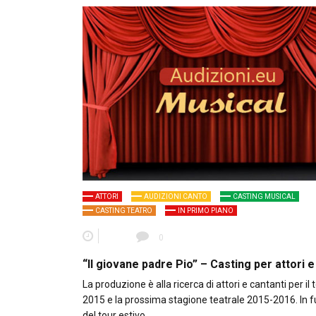
ATTORI
AUDIZIONI CANTO
CASTING MUSICAL
CASTING TEATRO
IN PRIMO PIANO
0
“Il giovane padre Pio” – Casting per attori e
La produzione è alla ricerca di attori e cantanti per il 
2015 e la prossima stagione teatrale 2015-2016. In 
del tour estivo…