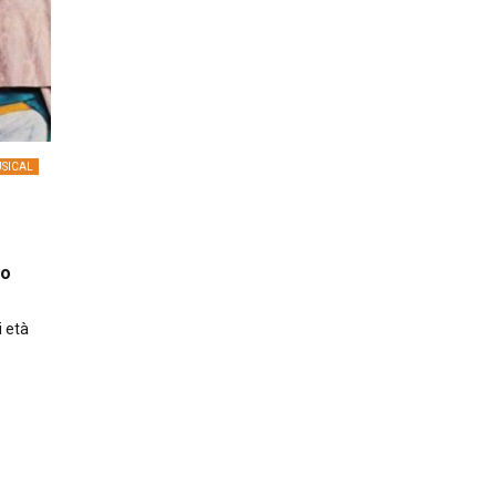
SICAL
lo
i età