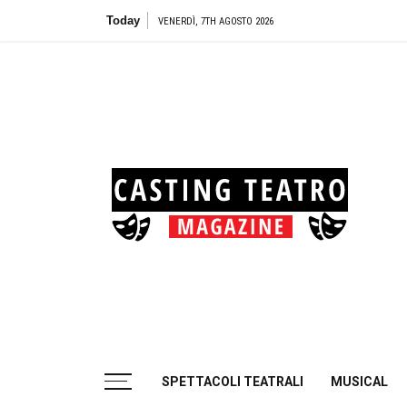
Skip
Today
Teatro Biondo di Palermo:
VENERDÌ, 7TH AGOSTO 2026
to
content
Cas
Tea
Casting aperti per i progetti teatrali
SPETTACOLI TEATRALI
MUSICAL