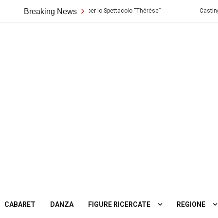
 Audizioni per lo Spettacolo “Thérèse”
Breaking News
Casting in Toscana: Si cercano
ting
tro
CABARET
DANZA
FIGURE RICERCATE
REGIONE