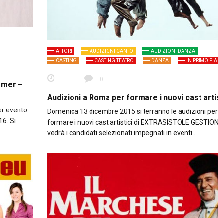
ATTORI
AUDIZIONI CANTO
AUDIZIONI DANZA
CASTING
CASTING TEATRO
DANZA
IN PRIMO PI
0
ormer –
Audizioni a Roma per formare i nuovi cast artis
per evento
Domenica 13 dicembre 2015 si terranno le audizioni per
16. Si
formare i nuovi cast artistici di EXTRASISTOLE GESTION
vedrà i candidati selezionati impegnati in eventi…