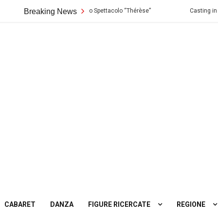
Palermo: Audizioni per lo Spettacolo “Thérèse”
Breaking News
Casting in Toscana: S
ting
tro
CABARET
DANZA
FIGURE RICERCATE
REGIONE