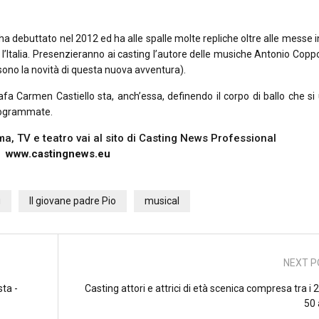
 ha debuttato nel 2012 ed ha alle spalle molte repliche oltre alle messe 
l’Italia. Presenzieranno ai casting l’autore delle musiche Antonio Coppo
sono la novità di questa nuova avventura).
fa Carmen Castiello sta, anch’essa, definendo il corpo di ballo che si 
programmate.
nema, TV e teatro vai al sito di Casting News Professional
www.castingnews.eu
g
Il giovane padre Pio
musical
NEXT P
ta -
Casting attori e attrici di età scenica compresa tra i 2
50 