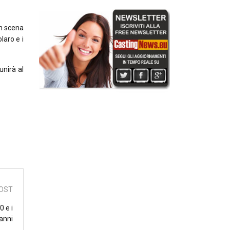
in scena
laro e i
unirà al
OST
0 e i
anni