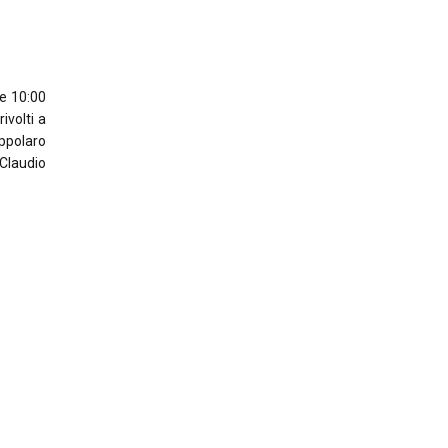
re 10:00
ivolti a
oppolaro
 Claudio