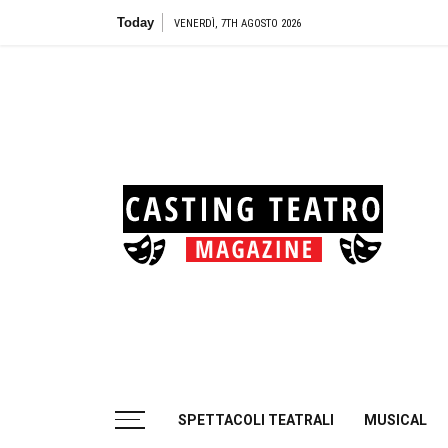
Skip
Today
Teatro Biondo di 
VENERDÌ, 7TH AGOSTO 2026
to
content
Cas
Tea
Casting aperti per i progetti teatrali
SPETTACOLI TEATRALI
MUSICAL