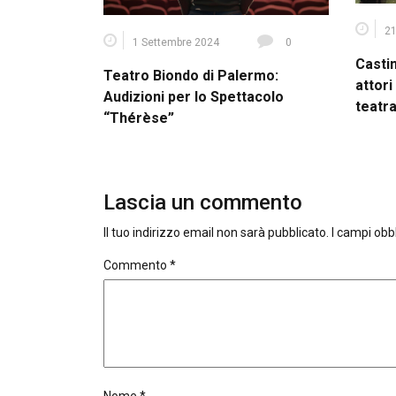
21
1 Settembre 2024
0
Casti
Teatro Biondo di Palermo:
attori
Audizioni per lo Spettacolo
teatra
“Thérèse”
Lascia un commento
Il tuo indirizzo email non sarà pubblicato.
I campi obb
Commento
*
Nome
*