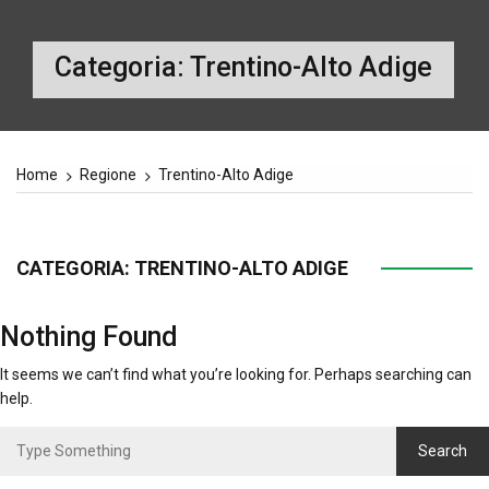
Categoria:
Trentino-Alto Adige
Home
Regione
Trentino-Alto Adige
CATEGORIA:
TRENTINO-ALTO ADIGE
Nothing Found
It seems we can’t find what you’re looking for. Perhaps searching can
help.
Search
for: