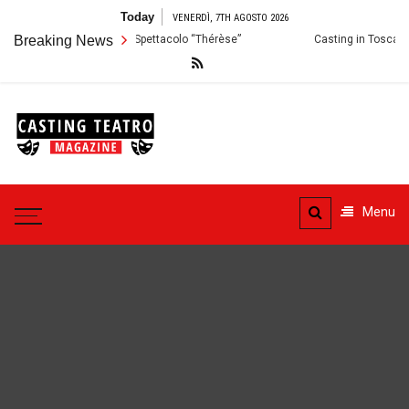
Skip
Today
VENERDÌ, 7TH AGOSTO 2026
to
alermo: Audizioni per lo Spettacolo “Thérèse”
Breaking News
Casting in Toscana: Si
content
Casting
Teatro
Casting aperti per i progetti
teatrali
Menu