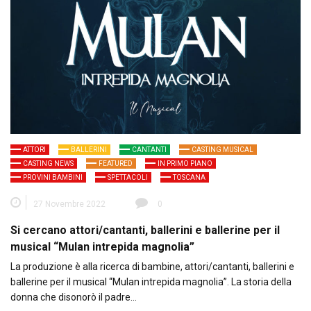
ATTORI
BALLERINI
CANTANTI
CASTING MUSICAL
CASTING NEWS
FEATURED
IN PRIMO PIANO
PROVINI BAMBINI
SPETTACOLI
TOSCANA
27 Novembre 2022
0
Si cercano attori/cantanti, ballerini e ballerine per il
musical “Mulan intrepida magnolia”
La produzione è alla ricerca di bambine, attori/cantanti, ballerini e
ballerine per il musical “Mulan intrepida magnolia”. La storia della
donna che disonorò il padre…