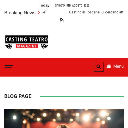
Skip
Today
SABATO, 8TH AGOSTO 2026
to
Breaking News
Casting in Toscana: Si cercano attori e attrici per uno spe
content
Casting
Teatro
Casting aperti per i progetti
teatrali
Menu
BLOG PAGE