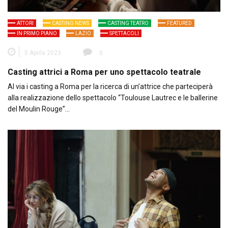
ATTORI
CASTING NEWS
CASTING TEATRO
FEATURED
IN PRIMO PIANO
LAZIO
SPETTACOLI
5 Aprile 2023
0
Casting attrici a Roma per uno spettacolo teatrale
Al via i casting a Roma per la ricerca di un’attrice che parteciperà
alla realizzazione dello spettacolo “Toulouse Lautrec e le ballerine
del Moulin Rouge”…