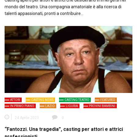
Casting aperti per attori e attrici che desiderano immergersi nel
mondo del teatro. Una compagnia amatoriale è alla ricerca di
talenti appassionati, pronti a contribuire…
ATTORI
CASTING NEWS
CASTING TEATRO
FEATURED
IN PRIMO PIANO
LAZIO
LIGURIA
PROVINI BAMBINI
24 Aprile 2023
0
“Fantozzi. Una tragedia”, casting per attori e attrici
professionisti