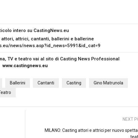
ticolo intero su
CastingNews.eu
ttori, attrici, cantanti, ballerini e ballerine
ws.eu/news/news.asp?id_news=5991&id_cat=9
nema, TV e teatro vai al sito di Casting News Professional
www.castingnews.eu
Ballerini
Cantanti
Casting
Gino Matrunola
Teatro
NEXT P
MILANO: Casting attori e attrici per nuovo spett
teat