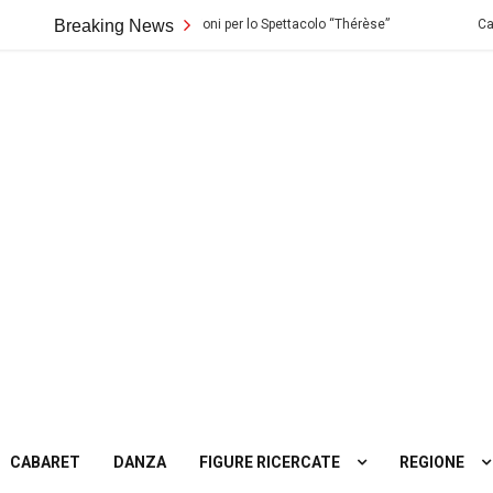
o di Palermo: Audizioni per lo Spettacolo “Thérèse”
Breaking News
Casting in Tosca
ting
tro
CABARET
DANZA
FIGURE RICERCATE
REGIONE