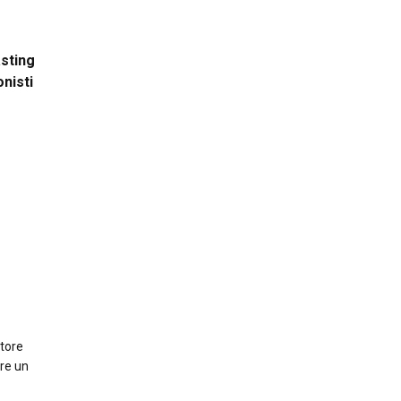
asting
onisti
ttore
are un