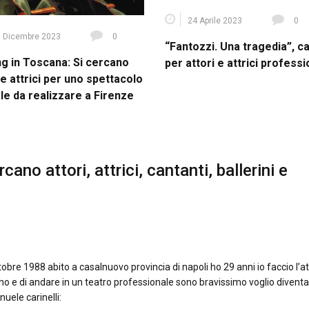
24 Aprile 2023
0
 Dicembre 2023
0
“Fantozzi. Una tragedia”, c
ng in Toscana: Si cercano
per attori e attrici professi
 e attrici per uno spettacolo
le da realizzare a Firenze
cano attori, attrici, cantanti, ballerini e
obre 1988 abito a casalnuovo provincia di napoli ho 29 anni io faccio l’a
o e di andare in un teatro professionale sono bravissimo voglio divent
uele carinelli: