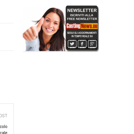
OST
acolo
rale