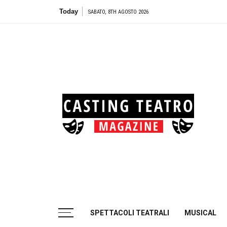
Skip
Today
Teatro Biond
SABATO, 8TH AGOSTO 2026
to
content
Cas
Tea
Casting aperti per i progetti teatrali
SPETTACOLI TEATRALI
MUSICAL