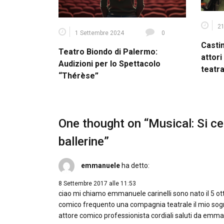
21
1 Settembre 2024
0
Casti
Teatro Biondo di Palermo:
attori
Audizioni per lo Spettacolo
teatra
“Thérèse”
One thought on “
Musical: Si cer
ballerine
”
emmanuele
ha detto:
8 Settembre 2017 alle 11:53
ciao mi chiamo emmanuele carinelli sono nato il 5 ott
comico frequento una compagnia teatrale il mio sogn
attore comico professionista cordiali saluti da emman