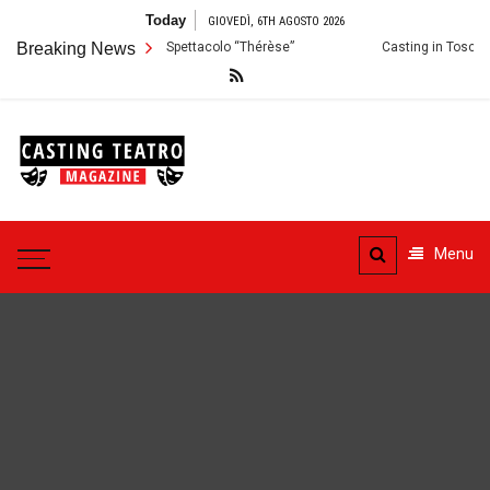
Skip
Today
GIOVEDÌ, 6TH AGOSTO 2026
to
izioni per lo Spettacolo “Thérèse”
Breaking News
Casting in Toscana: Si cercano att
content
Casting
Teatro
Casting aperti per i progetti
teatrali
Menu