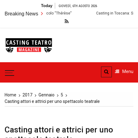
Skip
Today
GIOVEDÌ, 6TH AGOSTO 2026
to
dizioni per lo Spettacolo “Thérèse”
Breaking News
Casting in Toscana: Si cercano a
content
Casting
Teatro
Casting aperti per i progetti
teatrali
Menu
Home
2017
Gennaio
5
Casting attori e attrici per uno spettacolo teatrale
Casting attori e attrici per uno