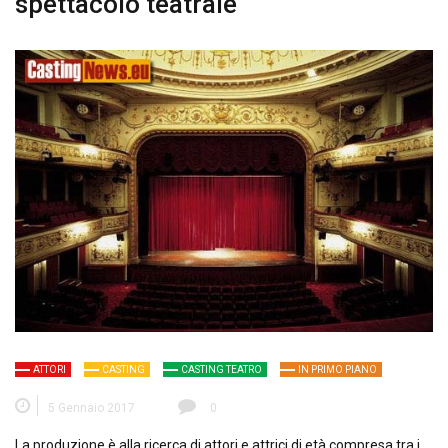
spettacolo teatrale
ATTORI
CASTING
CASTING TEATRO
IN PRIMO PIANO
5 Gennaio 2017
0
La produzione è alla ricerca di attori e attrici di età compresa tra i