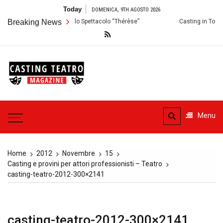
Skip
Today
DOMENICA, 9TH AGOSTO 2026
to
lermo: Audizioni per lo Spettacolo “Thérèse”
Breaking News
Casting in Toscana: Si 
content
Casting
Teatro
Casting aperti per i progetti
teatrali
Menu
Home
2012
Novembre
15
Casting e provini per attori professionisti – Teatro
casting-teatro-2012-300×2141
casting-teatro-2012-300×2141