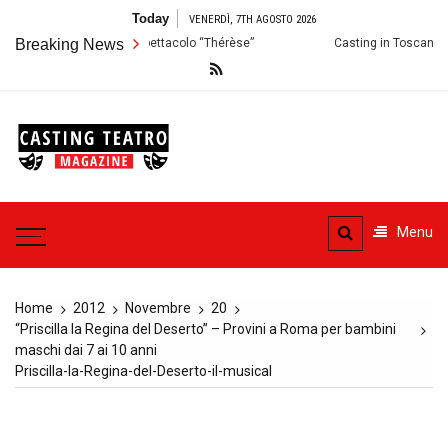
Skip
Today
VENERDÌ, 7TH AGOSTO 2026
to
o: Audizioni per lo Spettacolo “Thérèse”
Breaking News
Casting in Toscana: Si cerca
content
Casting
Teatro
Casting aperti per i progetti
teatrali
Menu
Home
2012
Novembre
20
“Priscilla la Regina del Deserto” – Provini a Roma per bambini
maschi dai 7 ai 10 anni
Priscilla-la-Regina-del-Deserto-il-musical