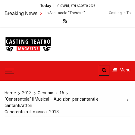
Skip
Today
GIOVEDÌ, 6TH AGOSTO 2026
to
lermo: Audizioni per lo Spettacolo “Thérèse”
Breaking News
Casting in Toscana: Si 
content
Casting
Teatro
Casting aperti per i progetti
teatrali
Menu
Home
2013
Gennaio
16
“Cenerentola” il Musical – Audizioni per cantanti e
cantanti/attori
Cenerentola-il-musical-2013