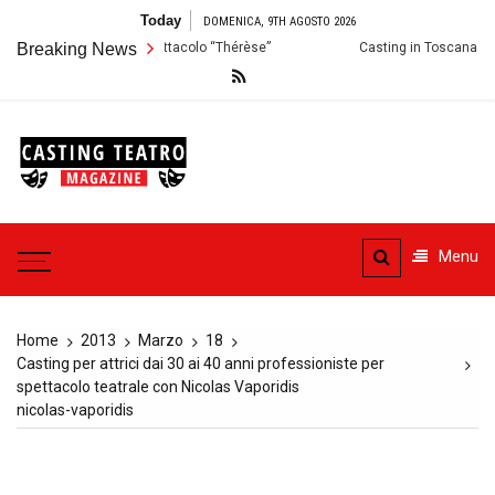
Skip
Today
DOMENICA, 9TH AGOSTO 2026
to
 Audizioni per lo Spettacolo “Thérèse”
Breaking News
Casting in Toscana: Si cercano
content
Casting
Teatro
Casting aperti per i progetti
teatrali
Menu
Home
2013
Marzo
18
Casting per attrici dai 30 ai 40 anni professioniste per
spettacolo teatrale con Nicolas Vaporidis
nicolas-vaporidis