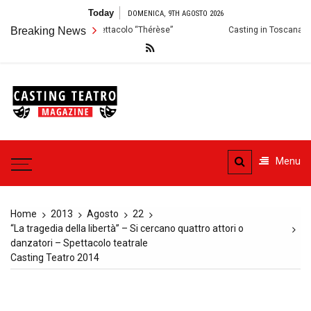
Skip
Today
DOMENICA, 9TH AGOSTO 2026
to
 Audizioni per lo Spettacolo “Thérèse”
Breaking News
Casting in Toscana: Si cercan
content
Casting
Teatro
Casting aperti per i progetti
teatrali
Menu
Home
2013
Agosto
22
“La tragedia della libertà” – Si cercano quattro attori o
danzatori – Spettacolo teatrale
Casting Teatro 2014