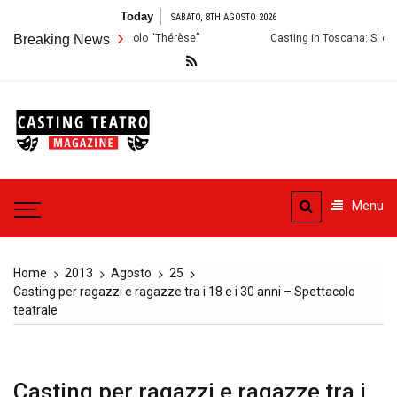
Skip
Today
SABATO, 8TH AGOSTO 2026
to
ioni per lo Spettacolo “Thérèse”
Breaking News
Casting in Toscana: Si cercano atto
content
Casting
Teatro
Casting aperti per i progetti
teatrali
Menu
Home
2013
Agosto
25
Casting per ragazzi e ragazze tra i 18 e i 30 anni – Spettacolo
teatrale
Casting per ragazzi e ragazze tra i