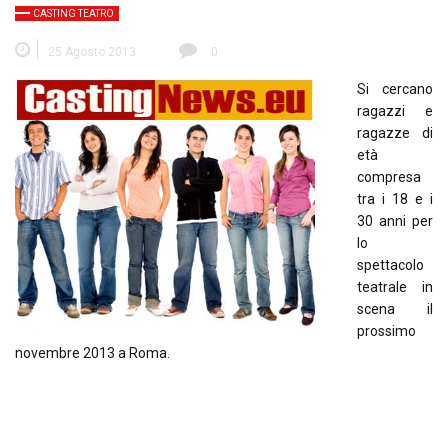
CASTING TEATRO
25 Agosto 2013
0
Si cercano
ragazzi e
ragazze di
età
compresa
tra i 18 e i
30 anni per
lo
spettacolo
teatrale in
scena il
prossimo
novembre 2013 a Roma.