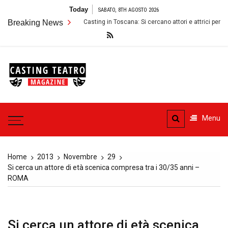
Skip
Today
SABATO, 8TH AGOSTO 2026
to
Breaking News
Casting in Toscana: Si cercano attori e attrici per uno spett
content
Casting
Teatro
Casting aperti per i progetti
teatrali
Menu
Home
2013
Novembre
29
Si cerca un attore di età scenica compresa tra i 30/35 anni –
ROMA
Si cerca un attore di età scenica