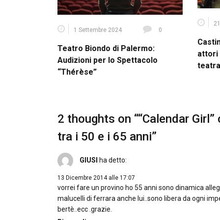
21
1 Settembre 2024
0
Casti
Teatro Biondo di Palermo:
attori
Audizioni per lo Spettacolo
teatra
“Thérèse”
2 thoughts on “
“Calendar Girl”
tra i 50 e i 65 anni
”
GIUSI
ha detto:
13 Dicembre 2014 alle 17:07
vorrei fare un provino ho 55 anni sono dinamica alle
malucelli di ferrara anche lui..sono libera da ogni i
bertè..ecc .grazie.