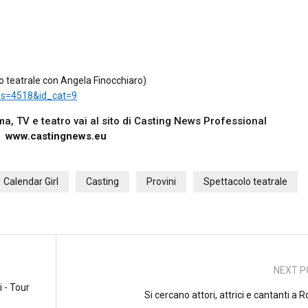
lo teatrale con Angela Finocchiaro)
ws=4518&id_cat=9
nema, TV e teatro vai al sito di Casting News Professional
www.castingnews.eu
Calendar Girl
Casting
Provini
Spettacolo teatrale
NEXT P
i - Tour
Si cercano attori, attrici e cantanti a