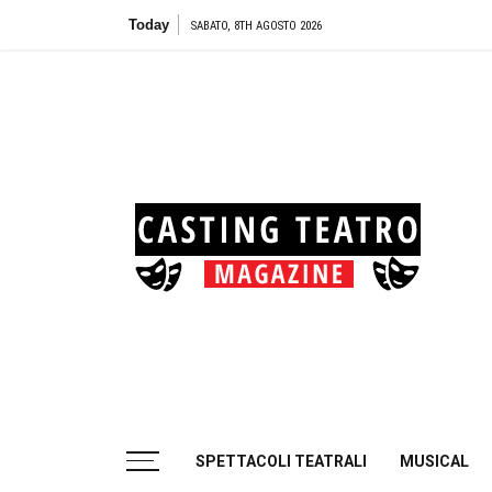
Skip
Today
Teatro Biondo di Pal
SABATO, 8TH AGOSTO 2026
to
content
Cas
Tea
Casting aperti per i progetti teatrali
SPETTACOLI TEATRALI
MUSICAL