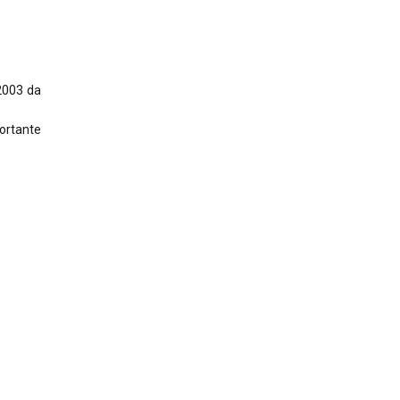
 2003 da
portante