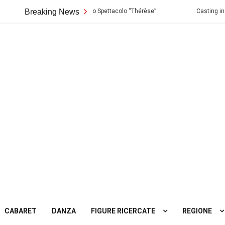
ermo: Audizioni per lo Spettacolo “Thérèse”
Breaking News
Casting in Toscana: Si c
ting
tro
CABARET
DANZA
FIGURE RICERCATE
REGIONE