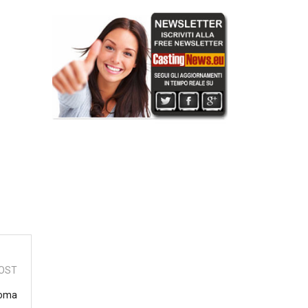
OST
 Roma