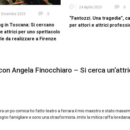
24 Aprile 2023
0
 Dicembre 2023
0
“Fantozzi. Una tragedia”, c
ng in Toscana: Si cercano
per attori e attrici professi
 e attrici per uno spettacolo
le da realizzare a Firenze
 con Angela Finocchiaro – Si cerca un’attr
gra un po comica ho fatto teatro a ferrara il mio maestro e stato massi
mpegno famigliare e sono una strasformista..imito la mitica raffa loredana