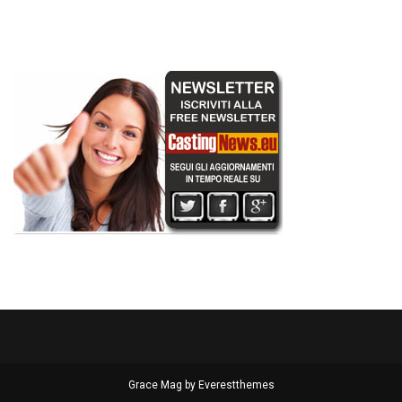
Grace Mag by
Everestthemes