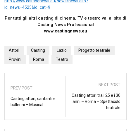
http://www.castingnews.eu/news/news.asp?
id_news=4525&id_cat=9
Per tutti gli altri casting di cinema, TV e teatro vai al sito di
Casting News Professional
www.castingnews.eu
Attori
Casting
Lazio
Progetto teatrale
Provini
Roma
Teatro
NEXT POST
PREV POST
Casting attori tra i 25 e i 30
Casting attori, cantanti e
anni – Roma – Spettacolo
ballerini – Musical
teatrale