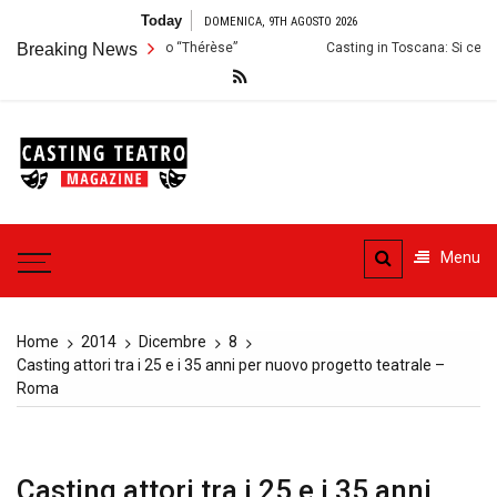
Skip
Today
DOMENICA, 9TH AGOSTO 2026
to
oni per lo Spettacolo “Thérèse”
Breaking News
Casting in Toscana: Si cercano attori
content
Casting
Teatro
Casting aperti per i progetti
teatrali
Menu
Home
2014
Dicembre
8
Casting attori tra i 25 e i 35 anni per nuovo progetto teatrale –
Roma
Casting attori tra i 25 e i 35 anni