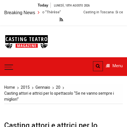
Skip
Today
LUNEDÌ, 10TH AGOSTO 2026
to
i per lo Spettacolo “Thérèse”
Breaking News
Casting in Toscana: Si cercano attori 
content
Casting
Teatro
Casting aperti per i progetti
teatrali
Menu
Home
2015
Gennaio
20
Casting attori e attrici per lo spettacolo “Se ne vanno sempre i
migliori”
Casting attori e attrici per lo