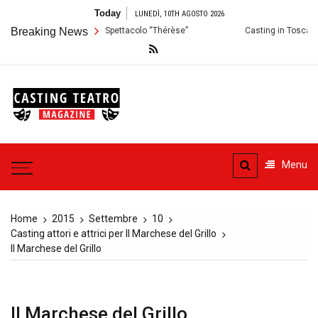
Skip
Today
LUNEDÌ, 10TH AGOSTO 2026
to
ermo: Audizioni per lo Spettacolo “Thérèse”
Breaking News
Casting in Toscana: Si c
content
Casting
Teatro
Casting aperti per i progetti
teatrali
Menu
Home
2015
Settembre
10
Casting attori e attrici per Il Marchese del Grillo
Il Marchese del Grillo
Il Marchese del Grillo