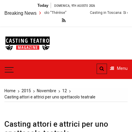
Skip
Today
DOMENICA, 9TH AGOSTO 2026
to
oni per lo Spettacolo “Thérèse”
Breaking News
Casting in Toscana: Si cercano attor
content
Casting
Teatro
Casting aperti per i progetti
teatrali
Menu
Home
2015
Novembre
12
Casting attori e attrici per uno spettacolo teatrale
Casting attori e attrici per uno