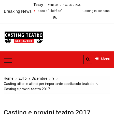
Skip
Today
VENERDÌ, 7TH AGOSTO 2026
to
 Audizioni per lo Spettacolo “Thérèse”
Breaking News
Casting in Toscana: Si cercano
content
Casting
Teatro
Casting aperti per i progetti
teatrali
Menu
Home
2015
Dicembre
9
Casting attori e attrici per importante spettacolo teatrale
Casting e provini teatro 2017
Casting e provini teatro 2017