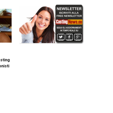
asting
onisti