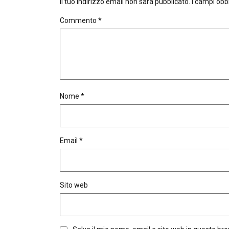
Il tuo indirizzo email non sarà pubblicato.
I campi obb
Commento
*
Nome
*
Email
*
Sito web