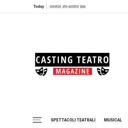
Skip
Today
Teatro Bi
GIOVEDÌ, 6TH AGOSTO 2026
to
content
Cas
Tea
Casting aperti per i progetti teatrali
SPETTACOLI TEATRALI
MUSICAL