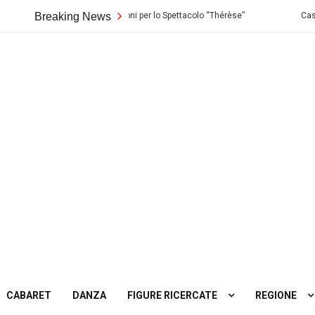
ondo di Palermo: Audizioni per lo Spettacolo “Thérèse”
Breaking News
Casting in To
ting
tro
CABARET
DANZA
FIGURE RICERCATE
REGIONE