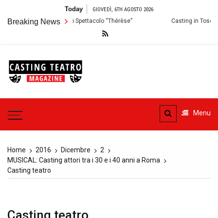
Skip
Today
GIOVEDÌ, 6TH AGOSTO 2026
to
ermo: Audizioni per lo Spettacolo “Thérèse”
Breaking News
Casting in Toscana: Si c
content
Casting
Teatro
Casting aperti per i progetti
teatrali
Menu
Home
2016
Dicembre
2
MUSICAL: Casting attori tra i 30 e i 40 anni a Roma
Casting teatro
Casting teatro