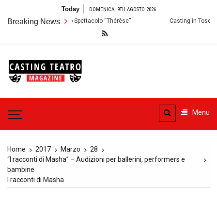
Skip
Today
DOMENICA, 9TH AGOSTO 2026
to
rmo: Audizioni per lo Spettacolo “Thérèse”
Breaking News
Casting in Toscana: Si ce
content
Casting
Teatro
Casting aperti per i progetti
teatrali
Menu
Home
2017
Marzo
28
“I racconti di Masha” – Audizioni per ballerini, performers e
bambine
I racconti di Masha