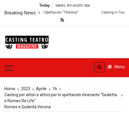
Skip
Today
SABATO, 8TH AGOSTO 2026
to
rmo: Audizioni per lo Spettacolo “Thérèse”
Breaking News
Casting in Toscana: Si ce
content
Casting
Teatro
Casting aperti per i progetti
teatrali
Menu
Home
2023
Aprile
16
Casting per attori e attrici per lo spettacolo itinerante “Giulietta
e Romeo Re Life”
Romeo e Giulietta Verona