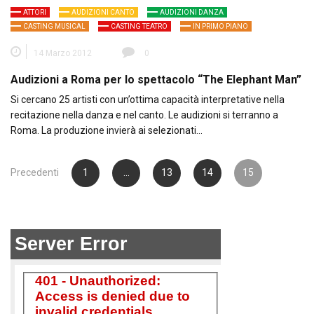
ATTORI
AUDIZIONI CANTO
AUDIZIONI DANZA
CASTING MUSICAL
CASTING TEATRO
IN PRIMO PIANO
14 Marzo 2012
0
Audizioni a Roma per lo spettacolo “The Elephant Man”
Si cercano 25 artisti con un’ottima capacità interpretative nella
recitazione nella danza e nel canto. Le audizioni si terranno a
Roma. La produzione invierà ai selezionati…
Paginazione
Precedenti
1
…
13
14
15
degli
articoli