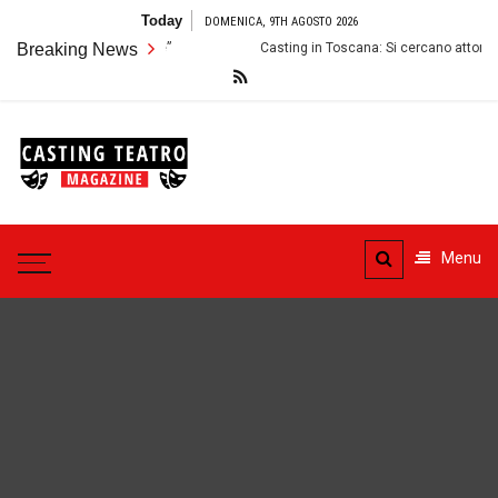
Skip
Today
DOMENICA, 9TH AGOSTO 2026
to
 lo Spettacolo “Thérèse”
Breaking News
Casting in Toscana: Si cercano attori e att
content
Casting
Teatro
Casting aperti per i progetti
teatrali
Menu