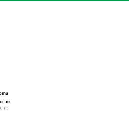
 Roma
per uno
isiti