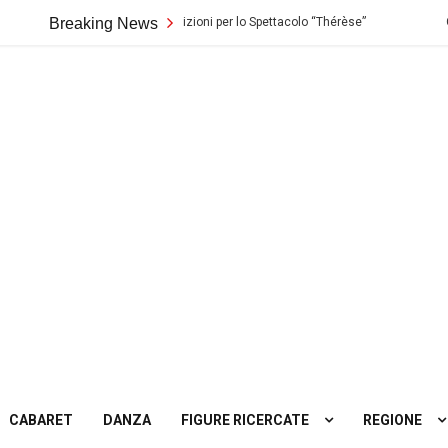
ro Biondo di Palermo: Audizioni per lo Spettacolo “Thérèse”
Breaking News
Casting
ting
tro
CABARET
DANZA
FIGURE RICERCATE
REGIONE