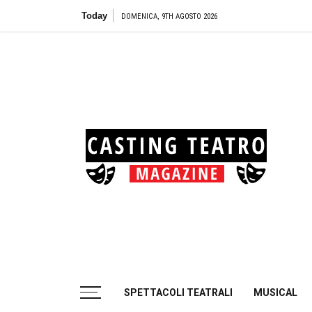
Skip
Today
Teat
DOMENICA, 9TH AGOSTO 2026
to
content
Cas
Tea
Casting aperti per i progetti teatrali
SPETTACOLI TEATRALI
MUSICAL