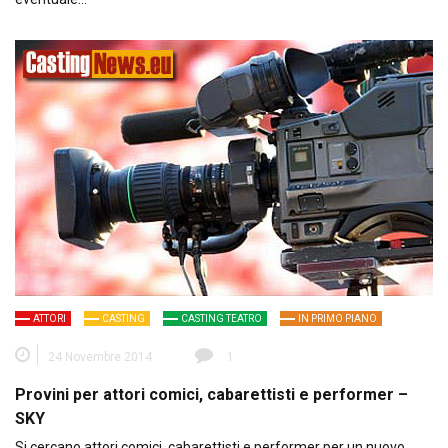
ATTORI
CASTING
CASTING TEATRO
IN PRIMO PIANO
24 Novembre 2014
1
Provini per attori comici, cabarettisti e performer –
SKY
Si cercano attori comici, cabarettisti e performer per un nuovo