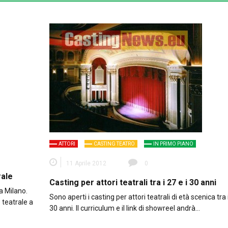
ATTORI
CASTING TEATRO
IN PRIMO PIANO
11 Aprile 2012
0
rale
Casting per attori teatrali tra i 27 e i 30 anni
a Milano.
Sono aperti i casting per attori teatrali di età scenica tra i
 teatrale a
30 anni. Il curriculum e il link di showreel andrà…