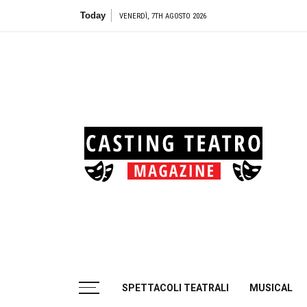
Skip
Today
T
VENERDÌ, 7TH AGOSTO 2026
to
content
Cas
Tea
Casting aperti per i progetti teatrali
SPETTACOLI TEATRALI
MUSICAL