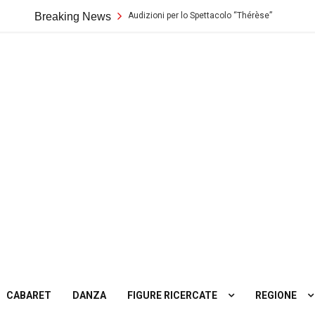
eatro Biondo di Palermo: Audizioni per lo Spettacolo “Thérèse”
Breaking News
Cast
ting
tro
CABARET
DANZA
FIGURE RICERCATE
REGIONE