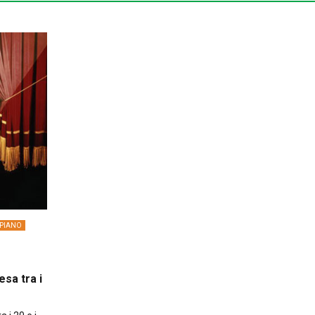
 PIANO
esa tra i