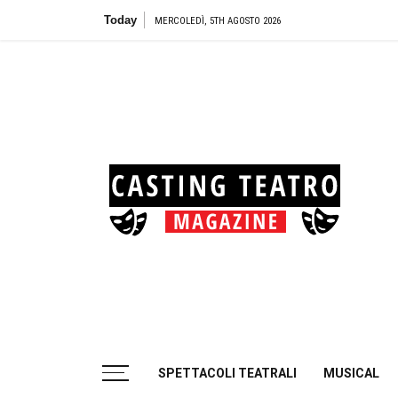
Skip
Today
Teatro
MERCOLEDÌ, 5TH AGOSTO 2026
to
content
Cas
Tea
Casting aperti per i progetti teatrali
SPETTACOLI TEATRALI
MUSICAL