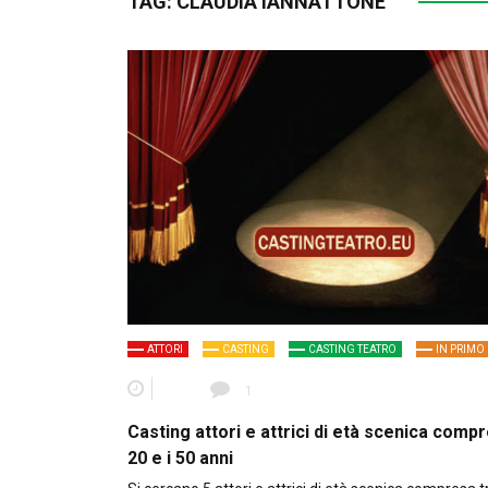
TAG:
CLAUDIA IANNATTONE
ATTORI
CASTING
CASTING TEATRO
IN PRIMO
1
Casting attori e attrici di età scenica compr
20 e i 50 anni