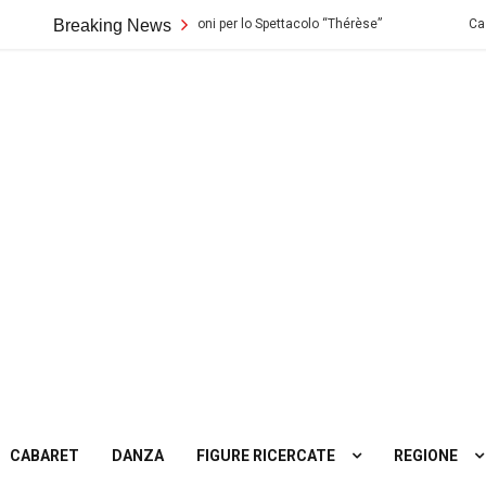
 Biondo di Palermo: Audizioni per lo Spettacolo “Thérèse”
Breaking News
Casting in
ting
tro
CABARET
DANZA
FIGURE RICERCATE
REGIONE