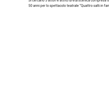
Si cercano 5 attori e attrici di età scenica compresa tra
50 anni per lo spettacolo teatrale “Quattro salti in fa