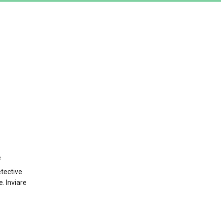
e
etective
e. Inviare