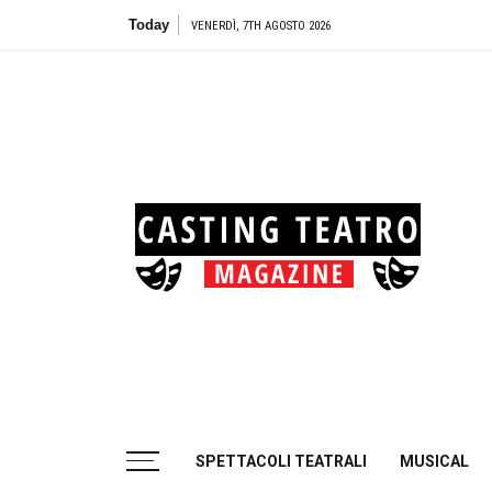
Skip
Today
Teat
VENERDÌ, 7TH AGOSTO 2026
to
content
Cas
Tea
Casting aperti per i progetti teatrali
SPETTACOLI TEATRALI
MUSICAL