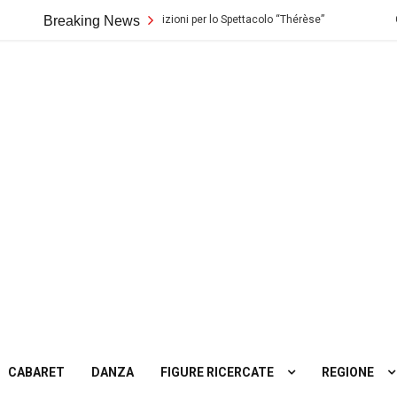
ro Biondo di Palermo: Audizioni per lo Spettacolo “Thérèse”
Breaking News
Casting
ting
tro
CABARET
DANZA
FIGURE RICERCATE
REGIONE