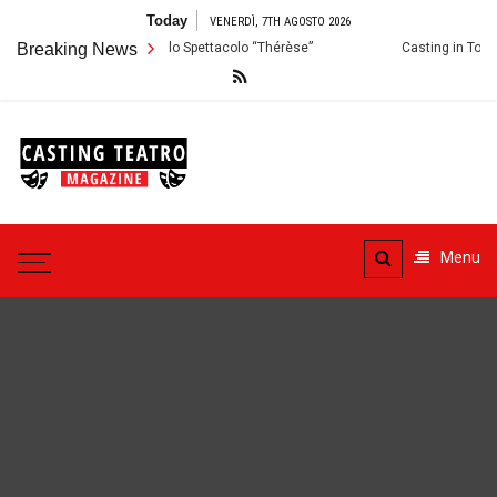
Skip
Today
VENERDÌ, 7TH AGOSTO 2026
to
 Palermo: Audizioni per lo Spettacolo “Thérèse”
Breaking News
Casting in Toscana: 
content
Casting
Teatro
Casting aperti per i progetti
teatrali
Menu