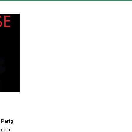
 Parigi
 di un