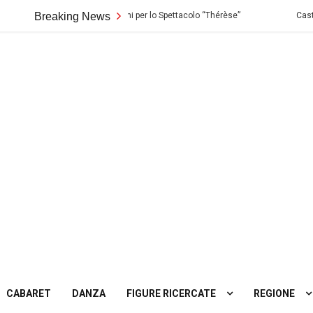
Biondo di Palermo: Audizioni per lo Spettacolo “Thérèse”
Breaking News
Casting in
ting
tro
CABARET
DANZA
FIGURE RICERCATE
REGIONE