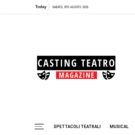
Skip
Today
Teatro 
SABATO, 8TH AGOSTO 2026
to
content
Cas
Tea
Casting aperti per i progetti teatrali
SPETTACOLI TEATRALI
MUSICAL