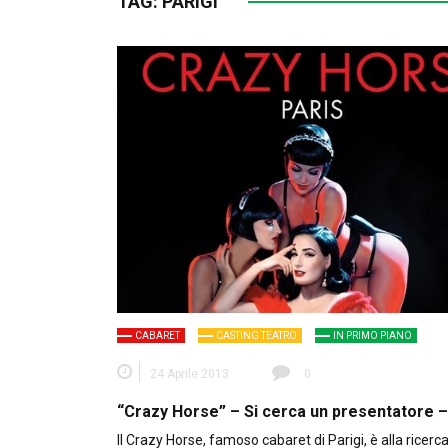
TAG:
PARIGI
CABARET
CASTING TEATRO
IN PRIMO PIANO
24 Aprile 2013
0
“Crazy Horse” – Si cerca un presentatore –
Il Crazy Horse, famoso cabaret di Parigi, è alla ricerca