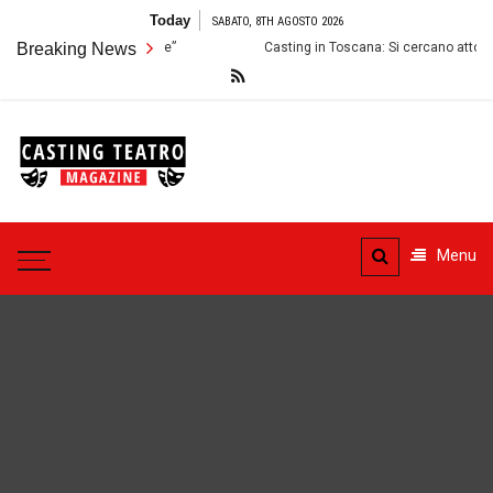
Skip
Today
SABATO, 8TH AGOSTO 2026
to
r lo Spettacolo “Thérèse”
Breaking News
Casting in Toscana: Si cercano attori e at
content
Casting
Teatro
Casting aperti per i progetti
teatrali
Menu