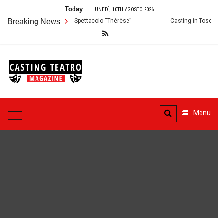
Skip
Today
LUNEDÌ, 10TH AGOSTO 2026
to
alermo: Audizioni per lo Spettacolo “Thérèse”
Breaking News
Casting in Toscana: Si
content
Casting
Teatro
Casting aperti per i progetti
teatrali
Menu