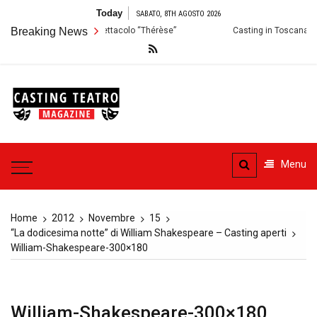
Skip
Today
SABATO, 8TH AGOSTO 2026
to
: Audizioni per lo Spettacolo “Thérèse”
Breaking News
Casting in Toscana: Si cerca
content
Casting
Teatro
Casting aperti per i progetti
teatrali
Menu
Home
2012
Novembre
15
“La dodicesima notte” di William Shakespeare – Casting aperti
William-Shakespeare-300×180
William-Shakespeare-300×180