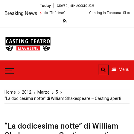
Skip
Today
GIOVEDÌ, 6TH AGOSTO 2026
to
ioni per lo Spettacolo “Thérèse”
Breaking News
Casting in Toscana: Si cercano attor
content
Casting
Teatro
Casting aperti per i progetti
teatrali
Menu
Home
2012
Marzo
5
“La dodicesima notte” di William Shakespeare – Casting aperti
“La dodicesima notte” di William