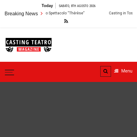
Skip
Today
SABATO, 8TH AGOSTO 2026
to
 Palermo: Audizioni per lo Spettacolo “Thérèse”
Breaking News
Casting in Toscana: 
content
Casting
Teatro
Casting aperti per i progetti
teatrali
Menu