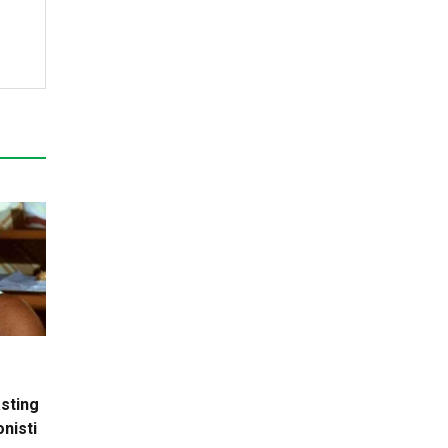
asting
onisti