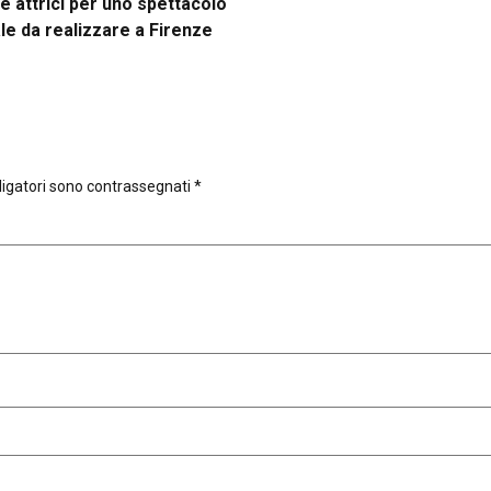
 e attrici per uno spettacolo
le da realizzare a Firenze
ligatori sono contrassegnati
*