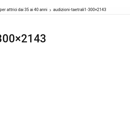
er attrici dai 35 ai 40 anni
audizioni-taetrali1-300×2143
1-300×2143