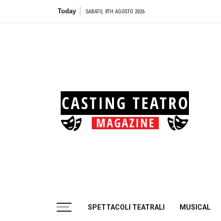
Skip
Today
Teatro Bi
SABATO, 8TH AGOSTO 2026
to
content
Cas
Tea
Casting aperti per i progetti teatrali
SPETTACOLI TEATRALI
MUSICAL