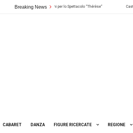
ondo di Palermo: Audizioni per lo Spettacolo “Thérèse”
Breaking News
Casting in To
ting
tro
CABARET
DANZA
FIGURE RICERCATE
REGIONE