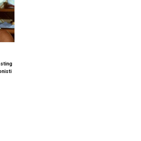
asting
onisti