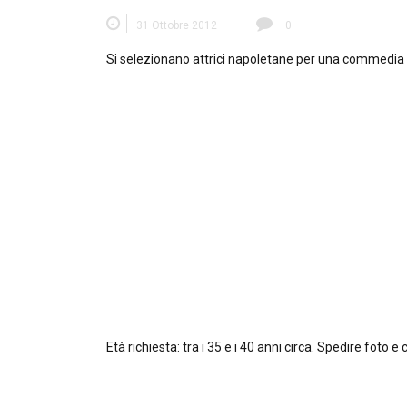
31 Ottobre 2012
0
Si selezionano attrici napoletane per una commedia bri
Età richiesta: tra i 35 e i 40 anni circa. Spedire foto e