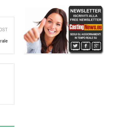
OST
trale