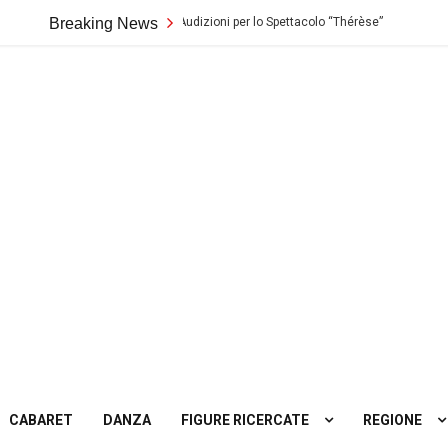
ro Biondo di Palermo: Audizioni per lo Spettacolo “Thérèse”
Breaking News
Casting
ting
tro
CABARET
DANZA
FIGURE RICERCATE
REGIONE