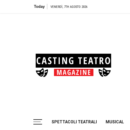
Skip
Today
Teat
VENERDÌ, 7TH AGOSTO 2026
to
content
Cas
Tea
Casting aperti per i progetti teatrali
SPETTACOLI TEATRALI
MUSICAL