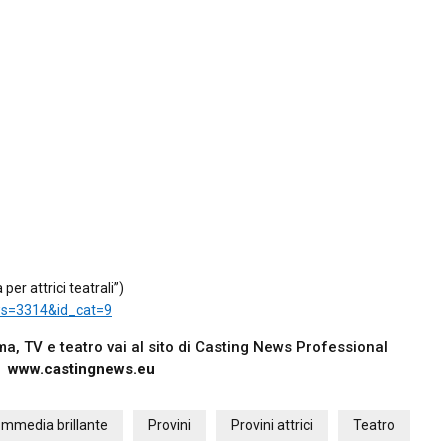
er attrici teatrali”)
ws=3314&id_cat=9
nema, TV e teatro vai al sito di Casting News Professional
www.castingnews.eu
mmedia brillante
Provini
Provini attrici
Teatro