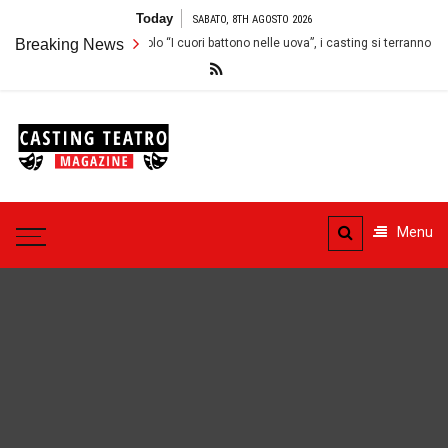
Skip
Today
SABATO, 8TH AGOSTO 2026
to
ue attrici per lo spettacolo “I cuori battono nelle uova”, i casting si terranno a R
Breaking News
content
Casting
Teatro
Casting aperti per i progetti
teatrali
Menu