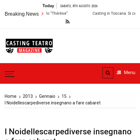
Skip
Today
SABATO, 8TH AGOSTO 2026
to
ni per lo Spettacolo “Thérèse”
Breaking News
Casting in Toscana: Si cercano attori 
content
Casting
Teatro
Casting aperti per i progetti
teatrali
Menu
Home
2013
Gennaio
15
I Noidellescarpediverse insegnano a fare cabaret
I Noidellescarpediverse insegnano