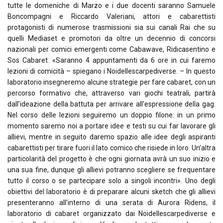
tutte le domeniche di Marzo e i due docenti saranno Samuele
Boncompagni e Riccardo Valeriani, attori e cabarettisti
protagonisti di numerose trasmissioni sia sui canali Rai che su
quelli Mediaset e promotori da oltre un decennio di concorsi
nazionali per comici emergenti come Cabawave, Ridicasentino e
Sos Cabaret. «Saranno 4 appuntamenti da 6 ore in cui faremo
lezioni di comicità – spiegano i Noidellescarpediverse. – In questo
laboratorio insegneremo alcune strategie per fare cabaret, con un
percorso formativo che, attraverso vari giochi teatrali, partirà
dall’ideazione della battuta per arrivare all’espressione della gag.
Nel corso delle lezioni seguiremo un doppio filone: in un primo
momento saremo noi a portare idee e testi su cui far lavorare gli
allievi, mentre in seguito daremo spazio alle idee degli aspiranti
cabarettisti per tirare fuori il lato comico che risiede in loro. Un’altra
particolarità del progetto è che ogni giornata avrà un suo inizio e
una sua fine, dunque gli allievi potranno scegliere se frequentare
tutto il corso o se partecipare solo a singoli incontri». Uno degli
obiettivi del laboratorio è di preparare alcuni sketch che gli allievi
presenteranno all’interno di una serata di Aurora Ridens, il
laboratorio di cabaret organizzato dai Noidellescarpediverse e